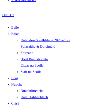
Ábhair thacaíochta
Clár
Dún
Baile
Eolas
Dátaí don Scoilbhliain 2026-2027
Polasaithe & Doiciméid
Foireann
Bord Bainistíochta
Eiteas na Scoile
Stair na Scoile
Blag
Nuacht
Nuachtlitreacha
Dátaí Tábhachtach
Clárú