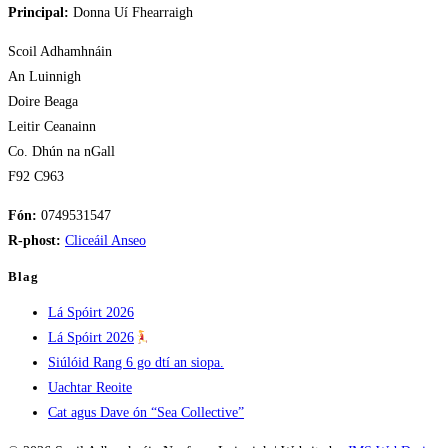
Principal:
Donna Uí Fhearraigh
Scoil Adhamhnáin
An Luinnigh
Doire Beaga
Leitir Ceanainn
Co. Dhún na nGall
F92 C963
Fón:
0749531547
R-phost:
Cliceáil Anseo
Blag
Lá Spóirt 2026
Lá Spóirt 2026
Siúlóid Rang 6 go dtí an siopa.
Uachtar Reoite
Cat agus Dave ón “Sea Collective”