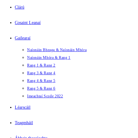
Clárú
Cosaint Leanaí
Gailearaí
Naíonáin Bheaga & Naíonáin Mhóra
Naíonáin Mhóra & Rang 1
Rang 1 & Rang 2
Rang 3 & Rang 4
Rang 4 & Rang 5
Rang 5 & Rang 6
Imeachtaí Scoile 2022
Léarscáil
Teagmháil