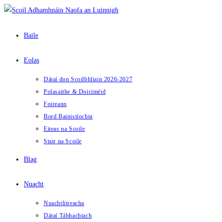
Skip
to
content
Baile
Eolas
Dátaí don Scoilbhliain 2026-2027
Polasaithe & Doiciméid
Foireann
Bord Bainistíochta
Eiteas na Scoile
Stair na Scoile
Blag
Nuacht
Nuachtlitreacha
Dátaí Tábhachtach