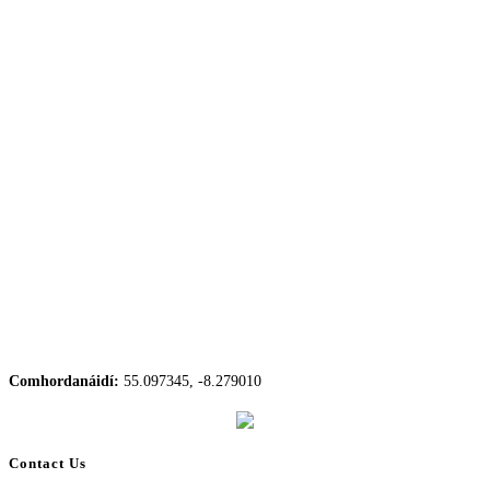
Comhordanáidí:
55.097345, -8.279010
Contact Us